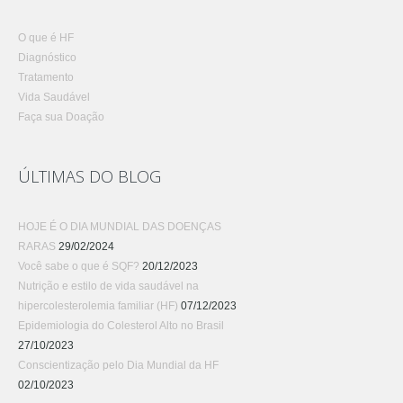
O que é HF
Diagnóstico
Tratamento
Vida Saudável
Faça sua Doação
ÚLTIMAS DO BLOG
HOJE É O DIA MUNDIAL DAS DOENÇAS
RARAS
29/02/2024
Você sabe o que é SQF?
20/12/2023
Nutrição e estilo de vida saudável na
hipercolesterolemia familiar (HF)
07/12/2023
Epidemiologia do Colesterol Alto no Brasil
27/10/2023
Conscientização pelo Dia Mundial da HF
02/10/2023