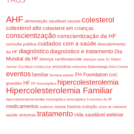
AHF
colesterol
alimentação saudável
causas
colesterol alto
colesterol em crianças
conscientização
conscientização da HF
cuidados com a saúde
consulta pública
descobrimento
diagnóstico
diagnóstico e tratamento
Dia
da HF
Mundial da HF
doença cardiovascular
doenças raras
Dr. Robert
encontros
Jasmer
Dra Maria Cristina Izar
entrevista
Epidemiologia
Erinn Connor
eventos
familiar
FH Foundation
GAC
farmácia popular
hipercolesterolemia
HF
gravidez
HF Homozigótica
Hipercolesterolemia Familiar
hipercolesterolemia familiar homozigótica
homozigótica
II encontro de HF
medicamentos
nossa história
nutrição
mulheres
níveis de colesterol
tratamento
vida saudável
webinar
saúde
sintomas