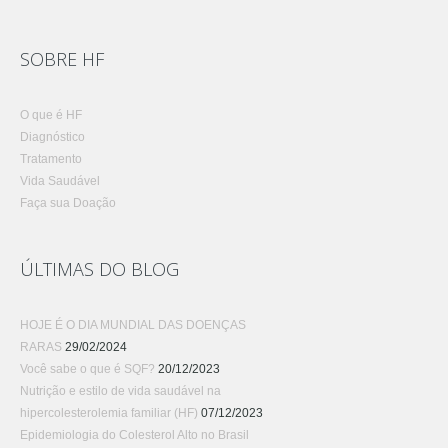
SOBRE HF
O que é HF
Diagnóstico
Tratamento
Vida Saudável
Faça sua Doação
ÚLTIMAS DO BLOG
HOJE É O DIA MUNDIAL DAS DOENÇAS
RARAS
29/02/2024
Você sabe o que é SQF?
20/12/2023
Nutrição e estilo de vida saudável na
hipercolesterolemia familiar (HF)
07/12/2023
Epidemiologia do Colesterol Alto no Brasil