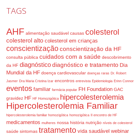
TAGS
AHF
colesterol
alimentação saudável
causas
colesterol alto
colesterol em crianças
conscientização
conscientização da HF
cuidados com a saúde
consulta pública
descobrimento
diagnóstico
diagnóstico e tratamento
Dia
da HF
Mundial da HF
doença cardiovascular
doenças raras
Dr. Robert
encontros
Jasmer
Dra Maria Cristina Izar
entrevista
Epidemiologia
Erinn Connor
eventos
familiar
FH Foundation
GAC
farmácia popular
hipercolesterolemia
HF
gravidez
HF Homozigótica
Hipercolesterolemia Familiar
hipercolesterolemia familiar homozigótica
homozigótica
II encontro de HF
medicamentos
nossa história
nutrição
mulheres
níveis de colesterol
tratamento
vida saudável
webinar
saúde
sintomas