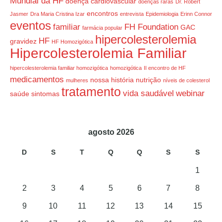
Mundial da HF
doença cardiovascular
doenças raras
Dr. Robert
encontros
Jasmer
Dra Maria Cristina Izar
entrevista
Epidemiologia
Erinn Connor
eventos
familiar
FH Foundation
GAC
farmácia popular
hipercolesterolemia
HF
gravidez
HF Homozigótica
Hipercolesterolemia Familiar
hipercolesterolemia familiar homozigótica
homozigótica
II encontro de HF
medicamentos
nossa história
nutrição
mulheres
níveis de colesterol
tratamento
vida saudável
webinar
saúde
sintomas
agosto 2026
D
S
T
Q
Q
S
S
1
2
3
4
5
6
7
8
9
10
11
12
13
14
15