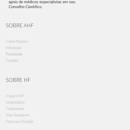
apoio de médicos especialistas em seu
Conselho Científico.
SOBRE AHF
Como Nasceu
Princípios
Finalidade
Contato
SOBRE HF
O que é HF
Diagnóstico
Tratamento
Vida Saudável
Faça sua Doação