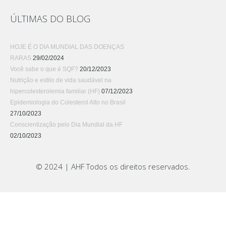
ÚLTIMAS DO BLOG
HOJE É O DIA MUNDIAL DAS DOENÇAS
RARAS
29/02/2024
Você sabe o que é SQF?
20/12/2023
Nutrição e estilo de vida saudável na
hipercolesterolemia familiar (HF)
07/12/2023
Epidemiologia do Colesterol Alto no Brasil
27/10/2023
Conscientização pelo Dia Mundial da HF
02/10/2023
© 2024 | AHF Todos os direitos reservados.