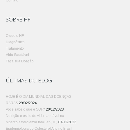
Contato
SOBRE HF
O que é HF
Diagnóstico
Tratamento
Vida Saudável
Faça sua Doação
ÚLTIMAS DO BLOG
HOJE É O DIA MUNDIAL DAS DOENÇAS
RARAS
29/02/2024
Você sabe o que é SQF?
20/12/2023
Nutrição e estilo de vida saudável na
hipercolesterolemia familiar (HF)
07/12/2023
Epidemiologia do Colesterol Alto no Brasil