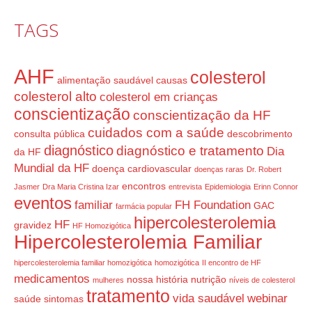
TAGS
AHF
colesterol
alimentação saudável
causas
colesterol alto
colesterol em crianças
conscientização
conscientização da HF
cuidados com a saúde
consulta pública
descobrimento
diagnóstico
diagnóstico e tratamento
Dia
da HF
Mundial da HF
doença cardiovascular
doenças raras
Dr. Robert
encontros
Jasmer
Dra Maria Cristina Izar
entrevista
Epidemiologia
Erinn Connor
eventos
familiar
FH Foundation
GAC
farmácia popular
hipercolesterolemia
HF
gravidez
HF Homozigótica
Hipercolesterolemia Familiar
hipercolesterolemia familiar homozigótica
homozigótica
II encontro de HF
medicamentos
nossa história
nutrição
mulheres
níveis de colesterol
tratamento
vida saudável
webinar
saúde
sintomas