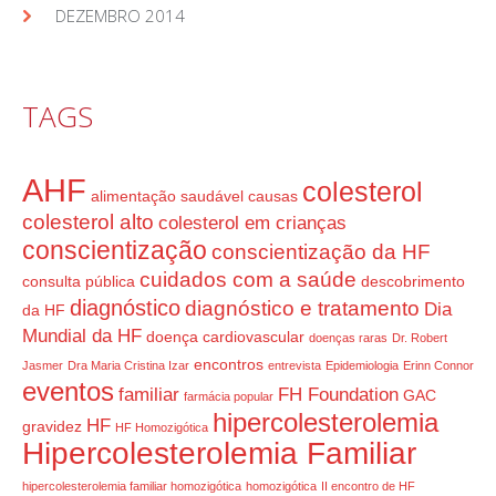
DEZEMBRO 2014
TAGS
AHF
colesterol
alimentação saudável
causas
colesterol alto
colesterol em crianças
conscientização
conscientização da HF
cuidados com a saúde
consulta pública
descobrimento
diagnóstico
diagnóstico e tratamento
Dia
da HF
Mundial da HF
doença cardiovascular
doenças raras
Dr. Robert
encontros
Jasmer
Dra Maria Cristina Izar
entrevista
Epidemiologia
Erinn Connor
eventos
familiar
FH Foundation
GAC
farmácia popular
hipercolesterolemia
HF
gravidez
HF Homozigótica
Hipercolesterolemia Familiar
hipercolesterolemia familiar homozigótica
homozigótica
II encontro de HF