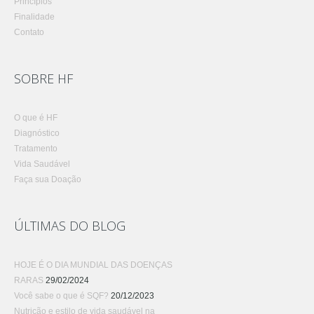
Princípios
Finalidade
Contato
SOBRE HF
O que é HF
Diagnóstico
Tratamento
Vida Saudável
Faça sua Doação
ÚLTIMAS DO BLOG
HOJE É O DIA MUNDIAL DAS DOENÇAS
RARAS
29/02/2024
Você sabe o que é SQF?
20/12/2023
Nutrição e estilo de vida saudável na