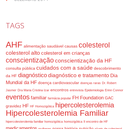
TAGS
AHF
colesterol
alimentação saudável
causas
colesterol alto
colesterol em crianças
conscientização
conscientização da HF
cuidados com a saúde
consulta pública
descobrimento
diagnóstico
diagnóstico e tratamento
Dia
da HF
Mundial da HF
doença cardiovascular
doenças raras
Dr. Robert
encontros
Jasmer
Dra Maria Cristina Izar
entrevista
Epidemiologia
Erinn Connor
eventos
familiar
FH Foundation
GAC
farmácia popular
hipercolesterolemia
HF
gravidez
HF Homozigótica
Hipercolesterolemia Familiar
hipercolesterolemia familiar homozigótica
homozigótica
II encontro de HF
medicamentos
nossa história
nutrição
mulheres
níveis de colesterol