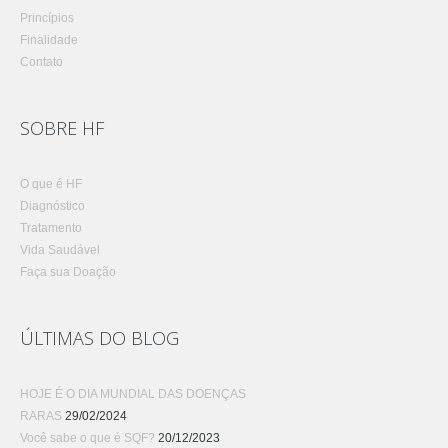
Princípios
Finalidade
Contato
SOBRE HF
O que é HF
Diagnóstico
Tratamento
Vida Saudável
Faça sua Doação
ÚLTIMAS DO BLOG
HOJE É O DIA MUNDIAL DAS DOENÇAS
RARAS
29/02/2024
Você sabe o que é SQF?
20/12/2023