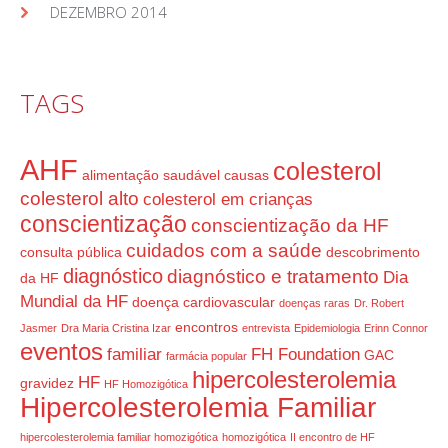
DEZEMBRO 2014
TAGS
AHF
colesterol
alimentação saudável
causas
colesterol alto
colesterol em crianças
conscientização
conscientização da HF
cuidados com a saúde
consulta pública
descobrimento
diagnóstico
diagnóstico e tratamento
Dia
da HF
Mundial da HF
doença cardiovascular
doenças raras
Dr. Robert
encontros
Jasmer
Dra Maria Cristina Izar
entrevista
Epidemiologia
Erinn Connor
eventos
familiar
FH Foundation
GAC
farmácia popular
hipercolesterolemia
HF
gravidez
HF Homozigótica
Hipercolesterolemia Familiar
hipercolesterolemia familiar homozigótica
homozigótica
II encontro de HF