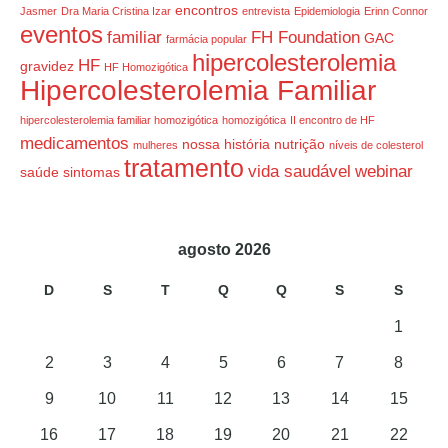
encontros
Jasmer
Dra Maria Cristina Izar
entrevista
Epidemiologia
Erinn Connor
eventos
familiar
FH Foundation
GAC
farmácia popular
hipercolesterolemia
HF
gravidez
HF Homozigótica
Hipercolesterolemia Familiar
hipercolesterolemia familiar homozigótica
homozigótica
II encontro de HF
medicamentos
nossa história
nutrição
mulheres
níveis de colesterol
tratamento
vida saudável
webinar
saúde
sintomas
agosto 2026
D
S
T
Q
Q
S
S
1
2
3
4
5
6
7
8
9
10
11
12
13
14
15
16
17
18
19
20
21
22