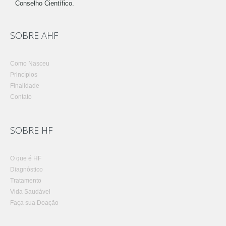
Conselho Científico.
SOBRE AHF
Como Nasceu
Princípios
Finalidade
Contato
SOBRE HF
O que é HF
Diagnóstico
Tratamento
Vida Saudável
Faça sua Doação