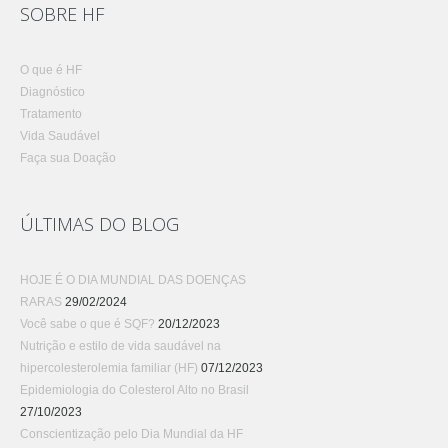
SOBRE HF
O que é HF
Diagnóstico
Tratamento
Vida Saudável
Faça sua Doação
ÚLTIMAS DO BLOG
HOJE É O DIA MUNDIAL DAS DOENÇAS
RARAS
29/02/2024
Você sabe o que é SQF?
20/12/2023
Nutrição e estilo de vida saudável na
hipercolesterolemia familiar (HF)
07/12/2023
Epidemiologia do Colesterol Alto no Brasil
27/10/2023
Conscientização pelo Dia Mundial da HF