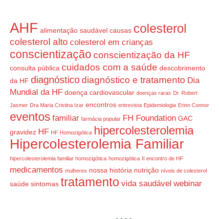
AHF
colesterol
alimentação saudável
causas
colesterol alto
colesterol em crianças
conscientização
conscientização da HF
cuidados com a saúde
consulta pública
descobrimento
diagnóstico
diagnóstico e tratamento
Dia
da HF
Mundial da HF
doença cardiovascular
doenças raras
Dr. Robert
encontros
Jasmer
Dra Maria Cristina Izar
entrevista
Epidemiologia
Erinn Connor
eventos
familiar
FH Foundation
GAC
farmácia popular
hipercolesterolemia
HF
gravidez
HF Homozigótica
Hipercolesterolemia Familiar
hipercolesterolemia familiar homozigótica
homozigótica
II encontro de HF
medicamentos
nossa história
nutrição
mulheres
níveis de colesterol
tratamento
vida saudável
webinar
saúde
sintomas