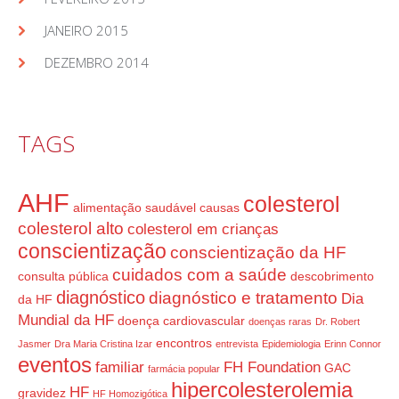
JANEIRO 2015
DEZEMBRO 2014
TAGS
AHF
colesterol
alimentação saudável
causas
colesterol alto
colesterol em crianças
conscientização
conscientização da HF
cuidados com a saúde
consulta pública
descobrimento
diagnóstico
diagnóstico e tratamento
Dia
da HF
Mundial da HF
doença cardiovascular
doenças raras
Dr. Robert
encontros
Jasmer
Dra Maria Cristina Izar
entrevista
Epidemiologia
Erinn Connor
eventos
familiar
FH Foundation
GAC
farmácia popular
hipercolesterolemia
HF
gravidez
HF Homozigótica