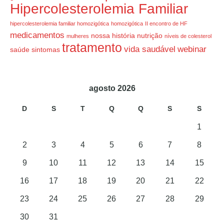
Hipercolesterolemia Familiar
hipercolesterolemia familiar homozigótica
homozigótica
II encontro de HF
medicamentos
nossa história
nutrição
mulheres
níveis de colesterol
tratamento
vida saudável
webinar
saúde
sintomas
agosto 2026
D
S
T
Q
Q
S
S
1
2
3
4
5
6
7
8
9
10
11
12
13
14
15
16
17
18
19
20
21
22
23
24
25
26
27
28
29
30
31