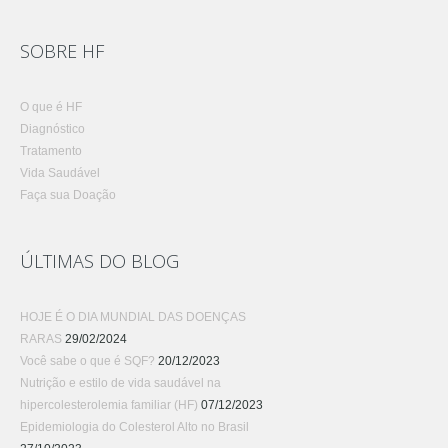
SOBRE HF
O que é HF
Diagnóstico
Tratamento
Vida Saudável
Faça sua Doação
ÚLTIMAS DO BLOG
HOJE É O DIA MUNDIAL DAS DOENÇAS
RARAS
29/02/2024
Você sabe o que é SQF?
20/12/2023
Nutrição e estilo de vida saudável na
hipercolesterolemia familiar (HF)
07/12/2023
Epidemiologia do Colesterol Alto no Brasil