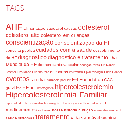
TAGS
AHF
colesterol
alimentação saudável
causas
colesterol alto
colesterol em crianças
conscientização
conscientização da HF
cuidados com a saúde
consulta pública
descobrimento
diagnóstico
diagnóstico e tratamento
Dia
da HF
Mundial da HF
doença cardiovascular
doenças raras
Dr. Robert
encontros
Jasmer
Dra Maria Cristina Izar
entrevista
Epidemiologia
Erinn Connor
eventos
familiar
FH Foundation
GAC
farmácia popular
hipercolesterolemia
HF
gravidez
HF Homozigótica
Hipercolesterolemia Familiar
hipercolesterolemia familiar homozigótica
homozigótica
II encontro de HF
medicamentos
nossa história
nutrição
mulheres
níveis de colesterol
tratamento
vida saudável
webinar
saúde
sintomas