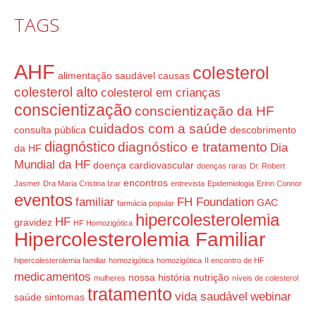
TAGS
AHF
colesterol
alimentação saudável
causas
colesterol alto
colesterol em crianças
conscientização
conscientização da HF
cuidados com a saúde
consulta pública
descobrimento
diagnóstico
diagnóstico e tratamento
Dia
da HF
Mundial da HF
doença cardiovascular
doenças raras
Dr. Robert
encontros
Jasmer
Dra Maria Cristina Izar
entrevista
Epidemiologia
Erinn Connor
eventos
familiar
FH Foundation
GAC
farmácia popular
hipercolesterolemia
HF
gravidez
HF Homozigótica
Hipercolesterolemia Familiar
hipercolesterolemia familiar homozigótica
homozigótica
II encontro de HF
medicamentos
nossa história
nutrição
mulheres
níveis de colesterol
tratamento
vida saudável
webinar
saúde
sintomas