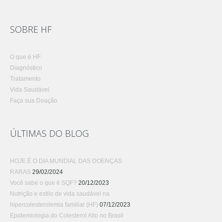
SOBRE HF
O que é HF
Diagnóstico
Tratamento
Vida Saudável
Faça sua Doação
ÚLTIMAS DO BLOG
HOJE É O DIA MUNDIAL DAS DOENÇAS
RARAS
29/02/2024
Você sabe o que é SQF?
20/12/2023
Nutrição e estilo de vida saudável na
hipercolesterolemia familiar (HF)
07/12/2023
Epidemiologia do Colesterol Alto no Brasil