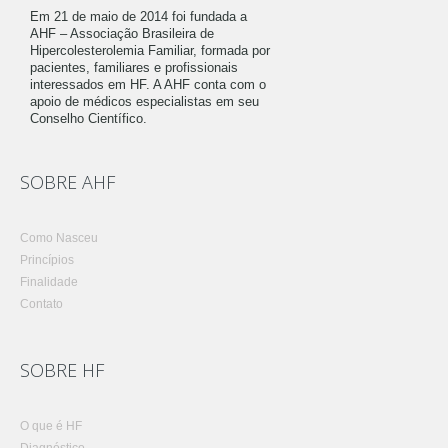
Em 21 de maio de 2014 foi fundada a
AHF – Associação Brasileira de
Hipercolesterolemia Familiar, formada por
pacientes, familiares e profissionais
interessados em HF. A AHF conta com o
apoio de médicos especialistas em seu
Conselho Científico.
SOBRE AHF
Como Nasceu
Princípios
Finalidade
Contato
SOBRE HF
O que é HF