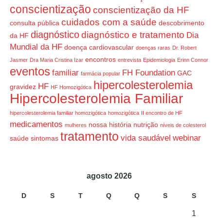
conscientização
conscientização da HF
cuidados com a saúde
consulta pública
descobrimento
diagnóstico
diagnóstico e tratamento
Dia
da HF
Mundial da HF
doença cardiovascular
doenças raras
Dr. Robert
encontros
Jasmer
Dra Maria Cristina Izar
entrevista
Epidemiologia
Erinn Connor
eventos
familiar
FH Foundation
GAC
farmácia popular
hipercolesterolemia
HF
gravidez
HF Homozigótica
Hipercolesterolemia Familiar
hipercolesterolemia familiar homozigótica
homozigótica
II encontro de HF
medicamentos
nossa história
nutrição
mulheres
níveis de colesterol
tratamento
vida saudável
webinar
saúde
sintomas
agosto 2026
D
S
T
Q
Q
S
S
1