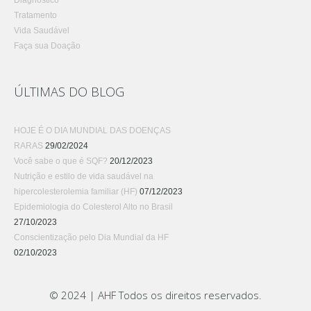
Diagnóstico
Tratamento
Vida Saudável
Faça sua Doação
ÚLTIMAS DO BLOG
HOJE É O DIA MUNDIAL DAS DOENÇAS
RARAS
29/02/2024
Você sabe o que é SQF?
20/12/2023
Nutrição e estilo de vida saudável na
hipercolesterolemia familiar (HF)
07/12/2023
Epidemiologia do Colesterol Alto no Brasil
27/10/2023
Conscientização pelo Dia Mundial da HF
02/10/2023
© 2024 | AHF Todos os direitos reservados.