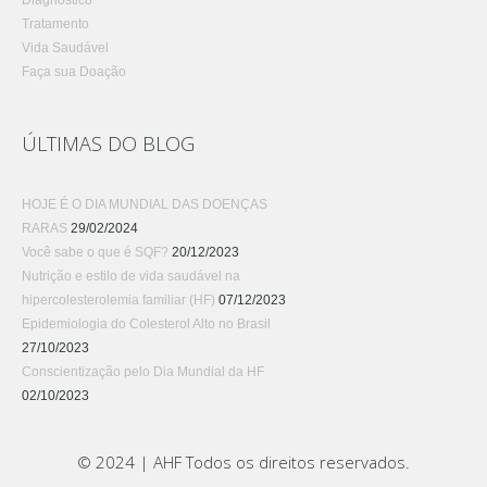
Diagnóstico
Tratamento
Vida Saudável
Faça sua Doação
ÚLTIMAS DO BLOG
HOJE É O DIA MUNDIAL DAS DOENÇAS
RARAS
29/02/2024
Você sabe o que é SQF?
20/12/2023
Nutrição e estilo de vida saudável na
hipercolesterolemia familiar (HF)
07/12/2023
Epidemiologia do Colesterol Alto no Brasil
27/10/2023
Conscientização pelo Dia Mundial da HF
02/10/2023
© 2024 | AHF Todos os direitos reservados.