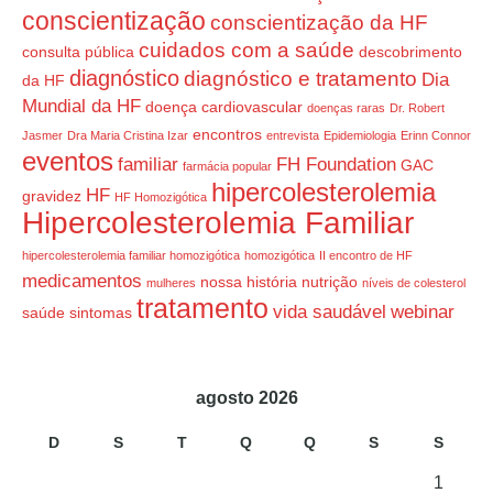
conscientização
conscientização da HF
cuidados com a saúde
consulta pública
descobrimento
diagnóstico
diagnóstico e tratamento
Dia
da HF
Mundial da HF
doença cardiovascular
doenças raras
Dr. Robert
encontros
Jasmer
Dra Maria Cristina Izar
entrevista
Epidemiologia
Erinn Connor
eventos
familiar
FH Foundation
GAC
farmácia popular
hipercolesterolemia
HF
gravidez
HF Homozigótica
Hipercolesterolemia Familiar
hipercolesterolemia familiar homozigótica
homozigótica
II encontro de HF
medicamentos
nossa história
nutrição
mulheres
níveis de colesterol
tratamento
vida saudável
webinar
saúde
sintomas
agosto 2026
D
S
T
Q
Q
S
S
1