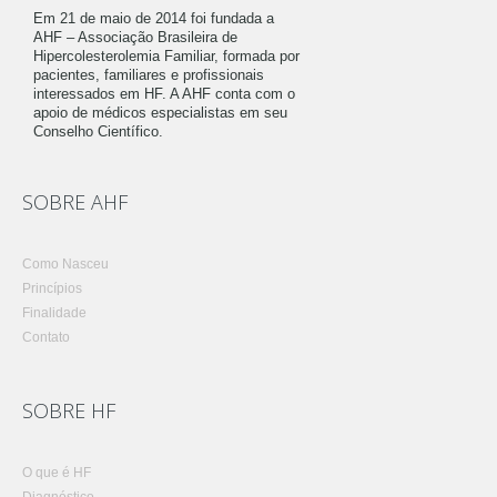
Em 21 de maio de 2014 foi fundada a
AHF – Associação Brasileira de
Hipercolesterolemia Familiar, formada por
pacientes, familiares e profissionais
interessados em HF. A AHF conta com o
apoio de médicos especialistas em seu
Conselho Científico.
SOBRE AHF
Como Nasceu
Princípios
Finalidade
Contato
SOBRE HF
O que é HF