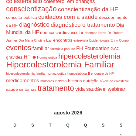
colesterol alto
colesterol em crianças
conscientização
conscientização da HF
cuidados com a saúde
consulta pública
descobrimento
diagnóstico
diagnóstico e tratamento
Dia
da HF
Mundial da HF
doença cardiovascular
doenças raras
Dr. Robert
encontros
Jasmer
Dra Maria Cristina Izar
entrevista
Epidemiologia
Erinn Connor
eventos
familiar
FH Foundation
GAC
farmácia popular
hipercolesterolemia
HF
gravidez
HF Homozigótica
Hipercolesterolemia Familiar
hipercolesterolemia familiar homozigótica
homozigótica
II encontro de HF
medicamentos
nossa história
nutrição
mulheres
níveis de colesterol
tratamento
vida saudável
webinar
saúde
sintomas
agosto 2026
D
S
T
Q
Q
S
S