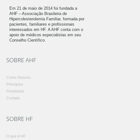
Em 21 de maio de 2014 foi fundada a
AHF – Associação Brasileira de
Hipercolesterolemia Familiar, formada por
pacientes, familiares e profissionais
interessados em HF. A AHF conta com o
apoio de médicos especialistas em seu
Conselho Científico.
SOBRE AHF
Como Nasceu
Princípios
Finalidade
Contato
SOBRE HF
O que é HF