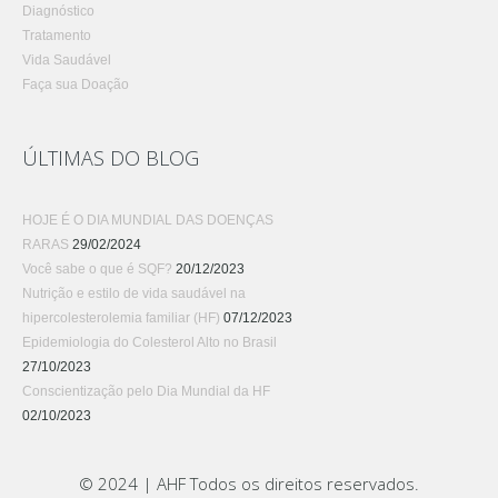
Diagnóstico
Tratamento
Vida Saudável
Faça sua Doação
ÚLTIMAS DO BLOG
HOJE É O DIA MUNDIAL DAS DOENÇAS
RARAS
29/02/2024
Você sabe o que é SQF?
20/12/2023
Nutrição e estilo de vida saudável na
hipercolesterolemia familiar (HF)
07/12/2023
Epidemiologia do Colesterol Alto no Brasil
27/10/2023
Conscientização pelo Dia Mundial da HF
02/10/2023
© 2024 | AHF Todos os direitos reservados.