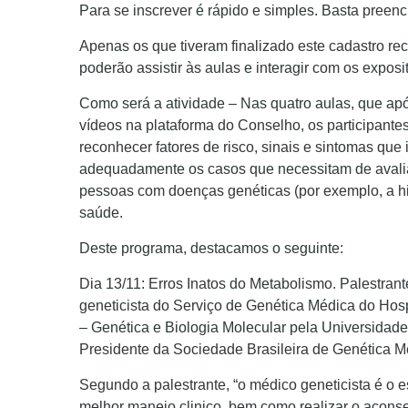
Para se inscrever é rápido e simples. Basta preenc
Apenas os que tiveram finalizado este cadastro re
poderão assistir às aulas e interagir com os expos
Como será a atividade – Nas quatro aulas, que apó
vídeos na plataforma do Conselho, os participante
reconhecer fatores de risco, sinais e sintomas qu
adequadamente os casos que necessitam de avalia
pessoas com doenças genéticas (por exemplo, a hi
saúde.
Deste programa, destacamos o seguinte:
Dia 13/11: Erros Inatos do Metabolismo. Palestran
geneticista do Serviço de Genética Médica do Hosp
– Genética e Biologia Molecular pela Universidad
Presidente da Sociedade Brasileira de Genética M
Segundo a palestrante, “o médico geneticista é o es
melhor manejo clinico, bem como realizar o acons