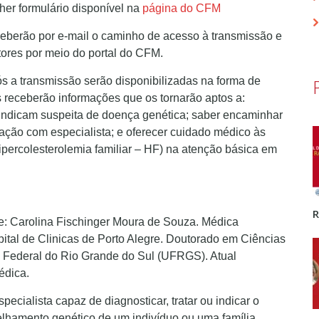
her formulário disponível na
página do CFM
ceberão por e-mail o caminho de acesso à transmissão e
itores por meio do portal do CFM.
s a transmissão serão disponibilizadas na forma de
s receberão informações que os tornarão aptos a:
e indicam suspeita de doença genética; saber encaminhar
ção com especialista; e oferecer cuidado médico às
percolesterolemia familiar – HF) na atenção básica em
te: Carolina Fischinger Moura de Souza. Médica
ital de Clinicas de Porto Alegre. Doutorado em Ciências
e Federal do Rio Grande do Sul (UFRGS). Atual
édica.
pecialista capaz de diagnosticar, tratar ou indicar o
elhamento genético de um indivíduo ou uma família