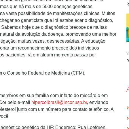
emos que há mais de 5000 doenças genéticas
a vasta possibilidade de manifestações clinicas. Muitos
egar ao geneticista que irá estabelecer o diagnóstico,
es. Sabemos hoje que o diagnóstico precoce de muitas
ia natural da evolução da doença, promovendo uma melhor
stigação, muitas vezes, desnecessárias. A educação
ionar um reconhecimento precoce dos indivíduos
v
dos pacientes irá em algum momento passar por
om o Conselho Federal de Medicina (CFM).
 membros em sua família com infarto do miocárdio em
nCor pelo e-mail
hipercolbrasil@incor.usp.br
, enviando
esterol junto com um número para contato telefônico. A
você!
iagnóstico genético da HF: Endereço: Rua Loefgren,