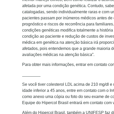
afetada por uma condição genética. Contudo, sab
catalogadas, sendo individualmente raras e com um
pacientes passam por inúmeros médicos antes de ch
prognóstico e riscos de recorrência para familiar
condições genéticas modifica totalmente a histór
condição ao paciente e redução de custos de inve
médica em genética na atenção básica irá proporc
afetados, pois entendemos que a grande maioria 
avaliações médicas na atenção básica”.
Para obter mais informações, entrar em contato c
________
Se você tiver colesterol LDL acima de 210 mg/dl e
idade inferior a 45 anos, entre em contato com o I
como anexo uma cópia ou foto do seu exame de col
Equipe do Hipercol Brasil entrará em contato com 
Além do Hipercol Brasil, também a UNIFESP faz d