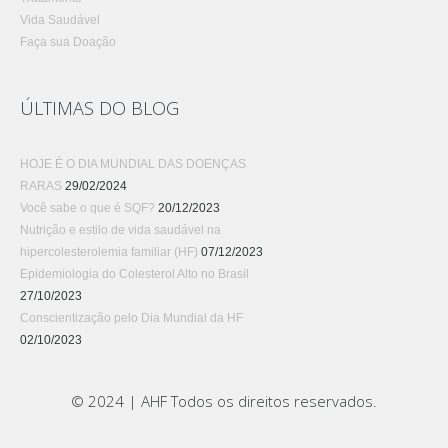
Vida Saudável
Faça sua Doação
ÚLTIMAS DO BLOG
HOJE É O DIA MUNDIAL DAS DOENÇAS
RARAS
29/02/2024
Você sabe o que é SQF?
20/12/2023
Nutrição e estilo de vida saudável na
hipercolesterolemia familiar (HF)
07/12/2023
Epidemiologia do Colesterol Alto no Brasil
27/10/2023
Conscientização pelo Dia Mundial da HF
02/10/2023
© 2024 | AHF Todos os direitos reservados.