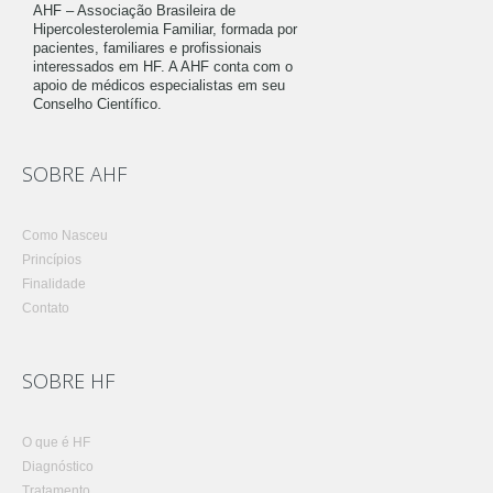
AHF – Associação Brasileira de
Hipercolesterolemia Familiar, formada por
pacientes, familiares e profissionais
interessados em HF. A AHF conta com o
apoio de médicos especialistas em seu
Conselho Científico.
SOBRE AHF
Como Nasceu
Princípios
Finalidade
Contato
SOBRE HF
O que é HF
Diagnóstico
Tratamento