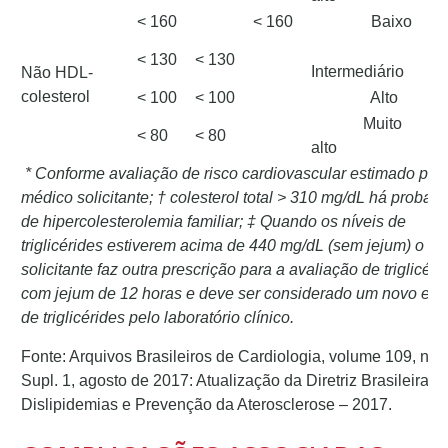
< 160
< 160
Baixo
< 130
< 130
Intermediário
Não HDL-
colesterol
< 100
< 100
Alto
Muito
< 80
< 80
alto
* Conforme avaliação de risco cardiovascular estimado pel
médico solicitante; † colesterol total > 310 mg/dL há probabi
de hipercolesterolemia familiar; ‡ Quando os níveis de
triglicérides estiverem acima de 440 mg/dL (sem jejum) o m
solicitante faz outra prescrição para a avaliação de triglicéri
com jejum de 12 horas e deve ser considerado um novo ex
de triglicérides pelo laboratório clínico.
o
Fonte: Arquivos Brasileiros de Cardiologia, volume 109, n
2
Supl. 1, agosto de 2017: Atualização da Diretriz Brasileira d
Dislipidemias e Prevenção da Aterosclerose – 2017.