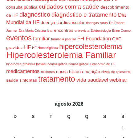
cuidados com a saúde
consulta pública
descobrimento
diagnóstico
diagnóstico e tratamento
Dia
da HF
Mundial da HF
doença cardiovascular
doenças raras
Dr. Robert
encontros
Jasmer
Dra Maria Cristina Izar
entrevista
Epidemiologia
Erinn Connor
eventos
familiar
FH Foundation
GAC
farmácia popular
hipercolesterolemia
HF
gravidez
HF Homozigótica
Hipercolesterolemia Familiar
hipercolesterolemia familiar homozigótica
homozigótica
II encontro de HF
medicamentos
nossa história
nutrição
mulheres
níveis de colesterol
tratamento
vida saudável
webinar
saúde
sintomas
agosto 2026
D
S
T
Q
Q
S
S
1