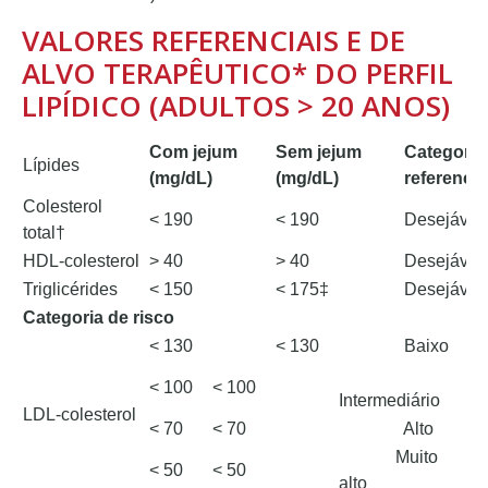
VALORES REFERENCIAIS E DE
ALVO TERAPÊUTICO* DO PERFIL
LIPÍDICO (ADULTOS > 20 ANOS)
Com jejum
Sem jejum
Categoria
Lípides
(mg/dL)
(mg/dL)
referencia
Colesterol
< 190
< 190
Desejável
total†
HDL-colesterol
> 40
> 40
Desejável
Triglicérides
< 150
< 175‡
Desejável
Categoria de risco
< 130
< 130
Baixo
< 100
< 100
Intermediário
LDL-colesterol
< 70
< 70
Alto
Muito
< 50
< 50
alto