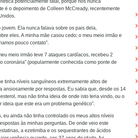
nética potencialmente fatal, porque nós nunca
Este é o depoimento de Colleen McCready, recentemente
Unidos.
jovem. Ela nunca falava sobre os pais dela,
obre eles. A minha mãe casou cedo; o meu meio irmão e
nhamos pouco contato”.
meu meio irmão teve 7 ataques cardíacos, recebeu 2
ção coronária” (popularmente conhecida como ponte de
ue tinha níveis sanguíneos extremamente altos de
ava ansiosamente por respostas. Eu sabia que, desde os 14
esterol, mas não tinha ideia de onde isto teria vindo, ou o
r ideia que este era um problema genético”.
, eu ainda não tinha controlado os meus altos níveis
 respostas às minhas perguntas. De onde veio este
tatinas, a ezetimiba e os sequestrantes de ácidos
ior urgência quando, aos 37 anos de idade, fui