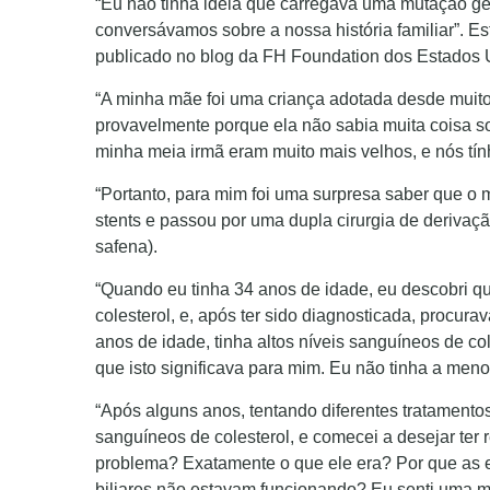
“Eu não tinha ideia que carregava uma mutação ge
conversávamos sobre a nossa história familiar”. 
publicado no blog da FH Foundation dos Estados 
“A minha mãe foi uma criança adotada desde muito 
provavelmente porque ela não sabia muita coisa s
minha meia irmã eram muito mais velhos, e nós tí
“Portanto, para mim foi uma surpresa saber que o 
stents e passou por uma dupla cirurgia de deriva
safena).
“Quando eu tinha 34 anos de idade, eu descobri q
colesterol, e, após ter sido diagnosticada, procur
anos de idade, tinha altos níveis sanguíneos de col
que isto significava para mim. Eu não tinha a meno
“Após alguns anos, tentando diferentes tratamentos
sanguíneos de colesterol, e comecei a desejar ter
problema? Exatamente o que ele era? Por que as es
biliares não estavam funcionando? Eu senti uma ma