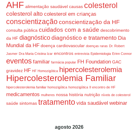
AHF
colesterol
alimentação saudável
causas
colesterol alto
colesterol em crianças
conscientização
conscientização da HF
cuidados com a saúde
consulta pública
descobrimento
diagnóstico
diagnóstico e tratamento
Dia
da HF
Mundial da HF
doença cardiovascular
doenças raras
Dr. Robert
encontros
Jasmer
Dra Maria Cristina Izar
entrevista
Epidemiologia
Erinn Connor
eventos
familiar
FH Foundation
GAC
farmácia popular
hipercolesterolemia
HF
gravidez
HF Homozigótica
Hipercolesterolemia Familiar
hipercolesterolemia familiar homozigótica
homozigótica
II encontro de HF
medicamentos
nossa história
nutrição
mulheres
níveis de colesterol
tratamento
vida saudável
webinar
saúde
sintomas
agosto 2026