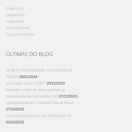
O que é HF
Diagnóstico
Tratamento
Vida Saudável
Faça sua Doação
ÚLTIMAS DO BLOG
HOJE É O DIA MUNDIAL DAS DOENÇAS
RARAS
29/02/2024
Você sabe o que é SQF?
20/12/2023
Nutrição e estilo de vida saudável na
hipercolesterolemia familiar (HF)
07/12/2023
Epidemiologia do Colesterol Alto no Brasil
27/10/2023
Conscientização pelo Dia Mundial da HF
02/10/2023