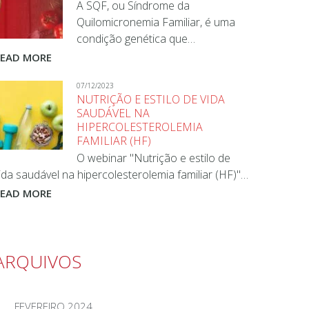
A SQF, ou Síndrome da
Quilomicronemia Familiar, é uma
condição genética que…
READ MORE
07/12/2023
NUTRIÇÃO E ESTILO DE VIDA
SAUDÁVEL NA
HIPERCOLESTEROLEMIA
FAMILIAR (HF)
O webinar "Nutrição e estilo de
ida saudável na hipercolesterolemia familiar (HF)"…
READ MORE
ARQUIVOS
FEVEREIRO 2024