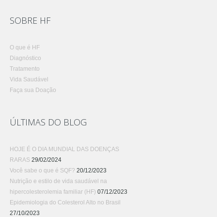
SOBRE HF
O que é HF
Diagnóstico
Tratamento
Vida Saudável
Faça sua Doação
ÚLTIMAS DO BLOG
HOJE É O DIA MUNDIAL DAS DOENÇAS
RARAS
29/02/2024
Você sabe o que é SQF?
20/12/2023
Nutrição e estilo de vida saudável na
hipercolesterolemia familiar (HF)
07/12/2023
Epidemiologia do Colesterol Alto no Brasil
27/10/2023