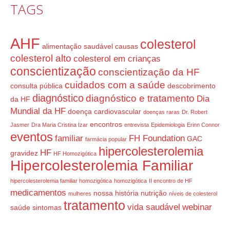
TAGS
AHF
colesterol
alimentação saudável
causas
colesterol alto
colesterol em crianças
conscientização
conscientização da HF
cuidados com a saúde
consulta pública
descobrimento
diagnóstico
diagnóstico e tratamento
Dia
da HF
Mundial da HF
doença cardiovascular
doenças raras
Dr. Robert
encontros
Jasmer
Dra Maria Cristina Izar
entrevista
Epidemiologia
Erinn Connor
eventos
familiar
FH Foundation
GAC
farmácia popular
hipercolesterolemia
HF
gravidez
HF Homozigótica
Hipercolesterolemia Familiar
hipercolesterolemia familiar homozigótica
homozigótica
II encontro de HF
medicamentos
nossa história
nutrição
mulheres
níveis de colesterol
tratamento
vida saudável
webinar
saúde
sintomas