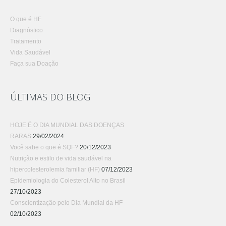
O que é HF
Diagnóstico
Tratamento
Vida Saudável
Faça sua Doação
ÚLTIMAS DO BLOG
HOJE É O DIA MUNDIAL DAS DOENÇAS
RARAS
29/02/2024
Você sabe o que é SQF?
20/12/2023
Nutrição e estilo de vida saudável na
hipercolesterolemia familiar (HF)
07/12/2023
Epidemiologia do Colesterol Alto no Brasil
27/10/2023
Conscientização pelo Dia Mundial da HF
02/10/2023