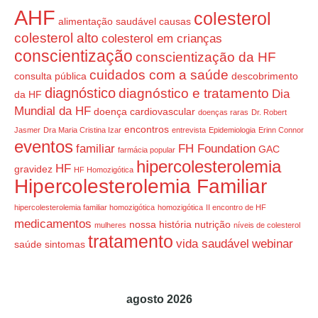
AHF
colesterol
alimentação saudável
causas
colesterol alto
colesterol em crianças
conscientização
conscientização da HF
cuidados com a saúde
consulta pública
descobrimento
diagnóstico
diagnóstico e tratamento
Dia
da HF
Mundial da HF
doença cardiovascular
doenças raras
Dr. Robert
encontros
Jasmer
Dra Maria Cristina Izar
entrevista
Epidemiologia
Erinn Connor
eventos
familiar
FH Foundation
GAC
farmácia popular
hipercolesterolemia
HF
gravidez
HF Homozigótica
Hipercolesterolemia Familiar
hipercolesterolemia familiar homozigótica
homozigótica
II encontro de HF
medicamentos
nossa história
nutrição
mulheres
níveis de colesterol
tratamento
vida saudável
webinar
saúde
sintomas
agosto 2026