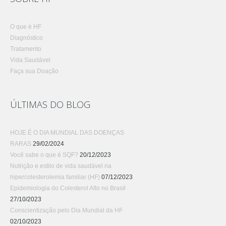
O que é HF
Diagnóstico
Tratamento
Vida Saudável
Faça sua Doação
ÚLTIMAS DO BLOG
HOJE É O DIA MUNDIAL DAS DOENÇAS
RARAS
29/02/2024
Você sabe o que é SQF?
20/12/2023
Nutrição e estilo de vida saudável na
hipercolesterolemia familiar (HF)
07/12/2023
Epidemiologia do Colesterol Alto no Brasil
27/10/2023
Conscientização pelo Dia Mundial da HF
02/10/2023