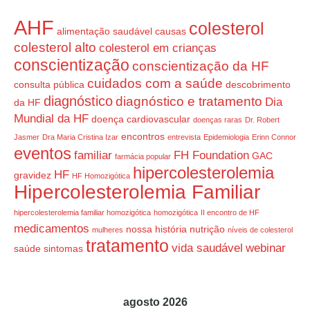
AHF
colesterol
alimentação saudável
causas
colesterol alto
colesterol em crianças
conscientização
conscientização da HF
cuidados com a saúde
consulta pública
descobrimento
diagnóstico
diagnóstico e tratamento
Dia
da HF
Mundial da HF
doença cardiovascular
doenças raras
Dr. Robert
encontros
Jasmer
Dra Maria Cristina Izar
entrevista
Epidemiologia
Erinn Connor
eventos
familiar
FH Foundation
GAC
farmácia popular
hipercolesterolemia
HF
gravidez
HF Homozigótica
Hipercolesterolemia Familiar
hipercolesterolemia familiar homozigótica
homozigótica
II encontro de HF
medicamentos
nossa história
nutrição
mulheres
níveis de colesterol
tratamento
vida saudável
webinar
saúde
sintomas
agosto 2026