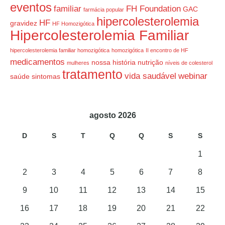
eventos
familiar
FH Foundation
GAC
farmácia popular
hipercolesterolemia
HF
gravidez
HF Homozigótica
Hipercolesterolemia Familiar
hipercolesterolemia familiar homozigótica
homozigótica
II encontro de HF
medicamentos
nossa história
nutrição
mulheres
níveis de colesterol
tratamento
vida saudável
webinar
saúde
sintomas
agosto 2026
D
S
T
Q
Q
S
S
1
2
3
4
5
6
7
8
9
10
11
12
13
14
15
16
17
18
19
20
21
22