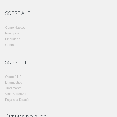
SOBRE AHF
Como Nasceu
Princípios
Finalidade
Contato
SOBRE HF
O que é HF
Diagnóstico
Tratamento
Vida Saudável
Faça sua Doação