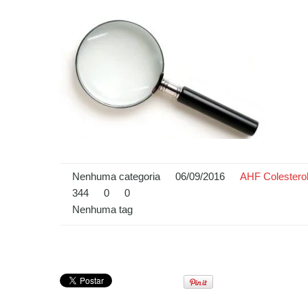
Nenhuma categoria
06/09/2016
AHF Colestero
344
0
0
Nenhuma tag